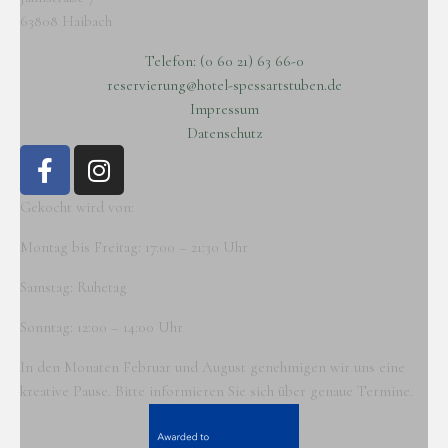
63808 Haibach
Telefon: (0 60 21) 63 66-0
reservierung@hotel-spessartstuben.de
Impressum
Datenschutz
Gekocht wird von:
Montag bis Freitag: 17:00 – 21:30 Uhr
Samstag: Ruhetag
Sonntag: 12:00 – 14:00 Uhr
In den Monaten Februar und August genehmigen wir uns eine
kreative Pause. Bitte informieren Sie sich über genaue Termine.